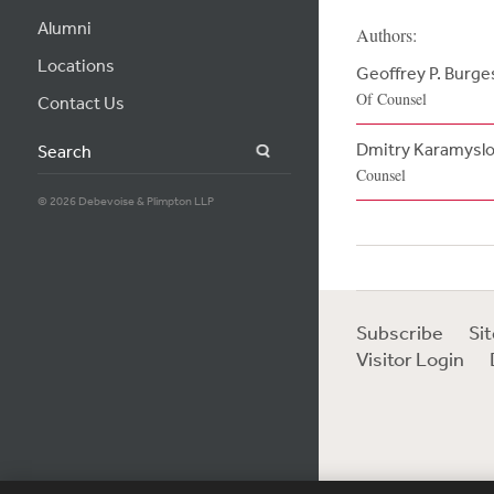
Alumni
Authors:
Locations
Geoffrey P. Burge
Of Counsel
Contact Us
Dmitry Karamysl
Search
Counsel
© 2026 Debevoise & Plimpton LLP
Subscribe
Si
Visitor Login