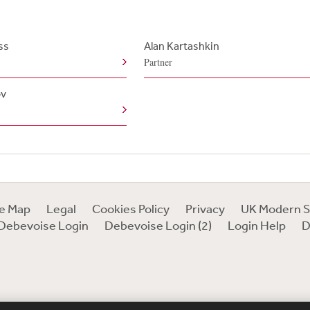
ss
Alan Kartashkin
Partner
ov
te Map
Legal
Cookies Policy
Privacy
UK Modern S
Debevoise Login
Debevoise Login (2)
Login Help
D