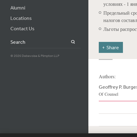
условиях - 1 янв
Alumni
Предельный сро
Locations
налогов составл
Contact Us
Льготы распрос
Search
Share
© 2026 Debevoise & Plimpton LLP
Authors:
Geoffrey P. Burge
Of Counsel