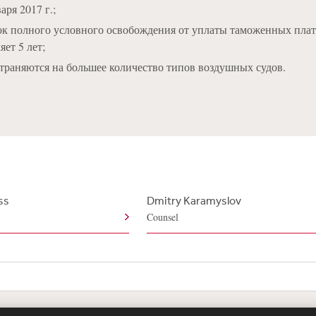
аря 2017 г.;
к полного условного освобождения от уплаты таможенных плат
яет 5 лет;
траняются на большее количество типов воздушных судов.
ss
Dmitry Karamyslov
Counsel