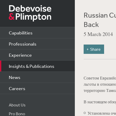
Russian Cu
Back
Capabilities
5 March 2014
Professionals
Share
Experience
Insights & Publications
News
Советом Евразий
льготы в отношен
Careers
территорию Тамо
В настоящем обзо
About Us
Установлена оч
Pro Bono