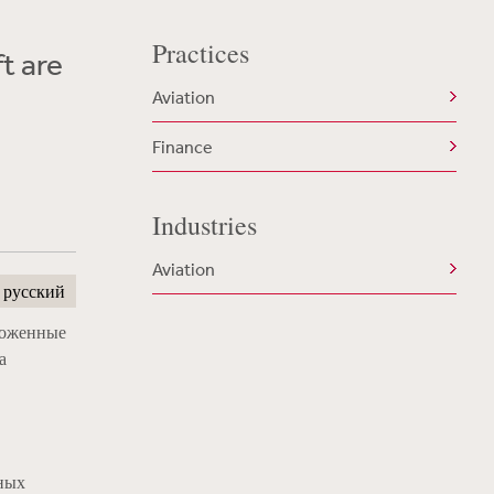
Practices
t are
Aviation
Finance
Industries
Aviation
русский
моженные
а
тных