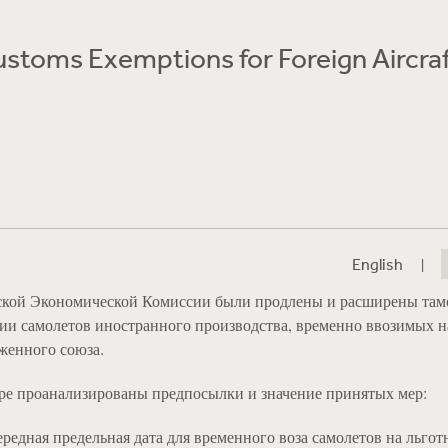
stoms Exemptions for Foreign Aircraf
|
English
ской Экономической Комиссии были продлены и расширены та
ии самолетов иностранного производства, временно ввозимых н
женного союза.
ре проанализированы предпосылки и значение принятых мер:
ередная предельная дата для временного воза самолетов на льго